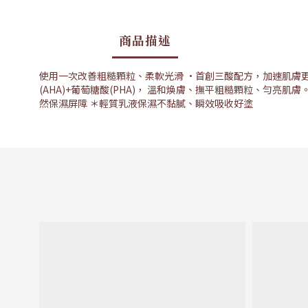
商品描述
使用一次改善粗糙顆粒、柔軟光滑 •首創三酸配方，加速肌膚更新 
(AHA)+葡萄糖酸(PHA)， 溫和煥膚、撫平粗糙顆粒、勻亮
然保濕屏障 ＊輕質乳液保濕不黏膩、瞬效吸收好塗