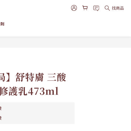
找商品
細則
立即購買
局】舒特膚 三酸
修護乳473ml
費
費