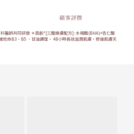
顧客評價
師共同研發 ＊首創*[三酸煥膚配方]: 水楊酸(BHA)+杏仁酸
維他命B3、B5 、甘油調理， 48小時長效滋潤肌膚，修復肌膚天