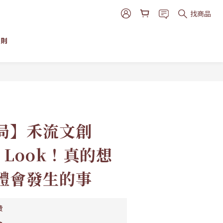
找商品
細則
立即購買
局】禾流文創
nd Look！真的想
體會發生的事
費