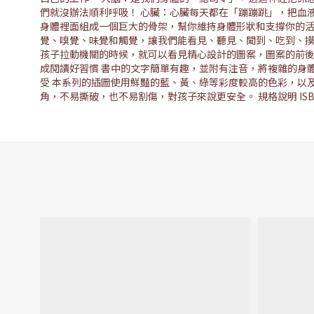
們就沒辦法順利呼吸！ 心臟：心臟每天都在「蹦蹦跳」，把血
身體裡面組成一個巨大的骨架，幫你維持身體形狀和支撐你的活
覺、嗅覺、味覺和觸覺，讓我們能看見、聽見、聞到、吃到、摸
孩子拉動機關的時候，就可以看見精心設計的圖案，圖案的前後
成閱讀好習慣 書中的文字簡單有趣，並附有注音，將複雜的身
受 本系列的插圖使用鮮豔的藍、黃、綠等彩度較高的色彩，以
角，不易撕破，也不易割傷，對孩子來說更安全。 規格說明 ISBN：978