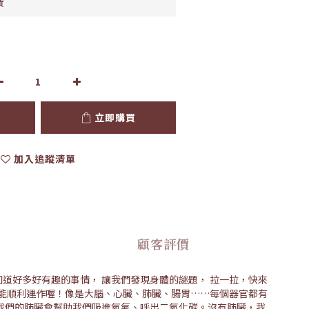
費
立即購買
加入追蹤清單
顧客評價
知道好多好有趣的事情， 讓我們發現身體的謎題， 拉一拉，快來
才能順利運作喔！像是大腦、心臟、肺臟、腸胃……每個器官都有
我們的肺臟會幫助我們吸進氧氣、呼出二氧化碳。沒有肺臟，我