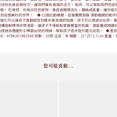
液送到全身各個地方，讓我們擁有滿滿的活力！ 肌肉：可以幫助我們完成
動。 吃東西：你每天吃的食物，會經過腸胃消化，轉換成能量，讓你能玩
到這個美妙的世界！ ◆ 11個拉動機關，促進觸覺發展 滑動機關的動
變化可以讓孩子直觀感受到書本要表達的知識，孩子可以透過拉拉頁，看
體構造解釋得非常清楚，讓孩子不僅輕鬆掌握豐富的知識，還能養成閱讀好
及透過各種圖形引導嬰幼兒的視線，幫助孩子逐步提升圖文認知。 ◆ 堅
6267482506 頁數：10頁 注音：有 開數：21*25*1.7 cm 重量：
您可能喜歡...