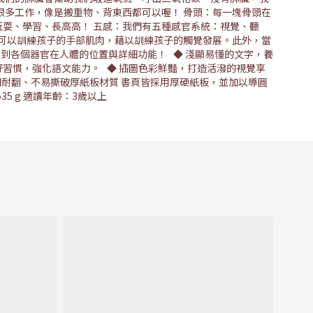
很多工作，像是搬重物、背東西都可以喔！ 骨頭：每一塊骨頭在
耍、學習、長高高！ 五感：我們有五種感官系統：視覺、聽
作可以訓練孩子的手部肌肉，藉以訓練孩子的觸覺發展。此外，當
到各個器官在人體的位置與詳細功能！ ◆ 淺顯易懂的文字，養
習慣，強化語文能力。 ◆ 插圖色彩鮮豔，打造活潑的視覺享
固耐翻、不易撕破厚紙板材質 書頁皆採用厚硬紙板，並加以導圓
535 g 適讀年齡：3歲以上