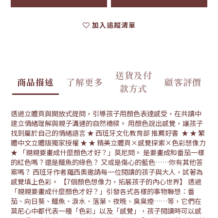
加入追蹤清單
送貨及付
商品描述
了解更多
顧客評價
款方式
透過立體頁與開放式提問，引導孩子用顏色表達感受，在共讀中
建立情緒理解與親子溝通的自然橋樑。 用顏色說出感覺，讓孩子
找到屬於自己的情緒語言 ★ 西班牙文化教育部 推薦好書 ★ ★ 繁
體中文立體版獨家授權 ★ ★ 精美立體頁×感覺探索×色彩想像力
★ 「親親要畫成什麼顏色才好？」莫尼問。 是要畫成和番茄一樣
的紅色嗎？還是鱷魚的綠色？ 又或是傷心的藍色……你有其他答
案嗎？ 西班牙作者羅西奧邀請每一位閱讀的孩子與大人，試著為
感覺填上色彩。 【7個顏色想像力，拓展孩子的內心世界】 透過
「親親要畫成什麼顏色才好？」引發各式各樣的事物聯想：番
茄、向日葵、鱷魚、淚水、落葉、夜晚、臭臭煙……等，它們在
莫尼心中都代表一種「色彩」以及「感覺」，孩子閱讀時可以感