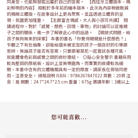
同身受，也能夠發掘出屬於自己的答案。 【西班牙立體版本，精
彩鮮明的內容】 相較於多年前的繪本版本，此次為內容稍做刪減
的精緻立體版，在故事設計上更為聚焦，並且透過立體頁的呈
現，氛圍更加隆重。 【主題富含情感，大人與小孩可共讀】 閱
讀過程中，對於「感覺、顏色、回憶、事物」的討論可以促進親
子之間的關係，進一步了解彼此心中的話語。 【開放式問題，給
孩子無拘無束的探索】 本書的書名「你覺得親親是什麼顏色？」
乍聽之下有些抽象，卻是給還未被定型的孩子一個良好的引導跟
思辨，無論孩子是否有答案，只要跟著莫尼一起嘗試各種可能，
就能體會色彩與感覺之間的奇妙連結。 ◎貼心安全警示 書籍採用
較為堅固的厚紙板，設計上並無導圓角，而寶寶的皮膚較為細
嫩，本書中含有的立體機關具有一定的厚度，請家長在旁陪同使
用，注意安全。 規格說明 ISBN：9786267847022 頁數：20頁 注
音：是 開數：24.7*24.7*2.5 cm 重量：675g 適讀年齡：3歲以上
您可能喜歡...