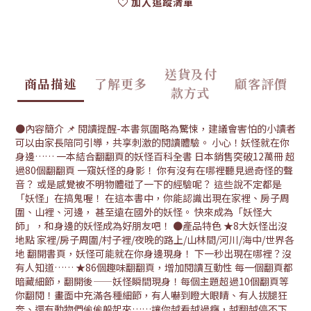
加入追蹤清單
送貨及付
商品描述
了解更多
顧客評價
款方式
●內容簡介 📌 閱讀提醒-本書氛圍略為驚悚，建議會害怕的小讀者
可以由家長陪同引導，共享刺激的閱讀體驗。 小心！妖怪就在你
身邊…… 一本結合翻翻頁的妖怪百科全書 日本銷售突破12萬冊 超
過80個翻翻頁 一窺妖怪的身影！ 你有沒有在哪裡聽見過奇怪的聲
音？ 或是感覺被不明物體碰了一下的經驗呢？ 這些說不定都是
「妖怪」在搞鬼喔！ 在這本書中，你能認識出現在家裡、房子周
圍、山裡、河邊， 甚至遠在國外的妖怪。 快來成為「妖怪大
師」，和身邊的妖怪成為好朋友吧！ ●產品特色 ★8大妖怪出沒
地點 家裡/房子周圍/村子裡/夜晚的路上/山林間/河川/海中/世界各
地 翻開書頁，妖怪可能就在你身邊現身！ 下一秒出現在哪裡？沒
有人知道…… ★86個趣味翻翻頁，增加閱讀互動性 每一個翻頁都
暗藏細節，翻開後——妖怪瞬間現身！每個主題超過10個翻頁等
你翻閱！畫面中充滿各種細節，有人嚇到瞪大眼睛、有人拔腿狂
奔、還有動物們偷偷躲起來……讓你越看越過癮，越翻越停不下