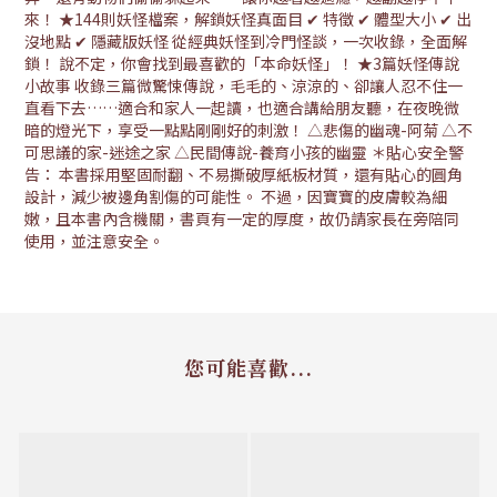
來！ ★144則妖怪檔案，解鎖妖怪真面目 ✔ 特徵 ✔ 體型大小 ✔ 出
沒地點 ✔ 隱藏版妖怪 從經典妖怪到冷門怪談，一次收錄，全面解
鎖！ 說不定，你會找到最喜歡的「本命妖怪」！ ★3篇妖怪傳說
小故事 收錄三篇微驚悚傳說，毛毛的、涼涼的、卻讓人忍不住一
直看下去……適合和家人一起讀，也適合講給朋友聽，在夜晚微
暗的燈光下，享受一點點剛剛好的刺激！ △悲傷的幽魂-阿菊 △不
可思議的家-迷途之家 △民間傳說-養育小孩的幽靈 ＊貼心安全警
告： 本書採用堅固耐翻、不易撕破厚紙板材質，還有貼心的圓角
設計，減少被邊角割傷的可能性。 不過，因寶寶的皮膚較為細
嫩，且本書內含機關，書頁有一定的厚度，故仍請家長在旁陪同
使用，並注意安全。
您可能喜歡...