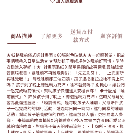
加入追蹤清單
送貨及付
商品描述
了解更多
顧客評價
款方式
★42格睡前儀式週計畫表ｘ60張彩色貼紙★ ★一起照著做，把故
事情境帶入日常生活★ ★幫助孩子養成規律的睡前好習慣，準時
安穩進入夢鄉 ！★ 計畫表貼紙 X 簡單易懂的故事情境 最強睡覺
習慣培養書，讓睡前不再雞飛狗跳！ 「先去刷牙！」「上完廁所
再睡覺喔！」 每晚睡前都三催四請，孩子還拖拖拉拉地不肯上床
嗎？ 孩子到了晚上總是精力充沛，睡不著覺嗎？ 別擔心，讓我們
一起完成睡前儀式，幫助孩子快速進入安穩夢鄉！ ◆什麼是「睡
前儀式」？ 許多孩子到了晚上，總還是精力充沛，這時父母難免
會為此傷透腦筋。「睡前儀式」是每晚孩子入睡前，父母陪伴孩
子一起完成的的例行活動。透過每日同一時間，進行同樣的睡前
活動，幫助孩子培養規律的作息，進而放鬆大腦，更容易進入夢
鄉。 ◆簡單的故事情境X 培養睡意小技巧 本書內含６個可愛又溫
馨的情境故事，對應孩子每天的睡前流程； ▪上廁所▪洗澡▪換
上睡衣▪刷牙▪讀故事書▪上床睡覺 跟隨故事內容，帶領孩子