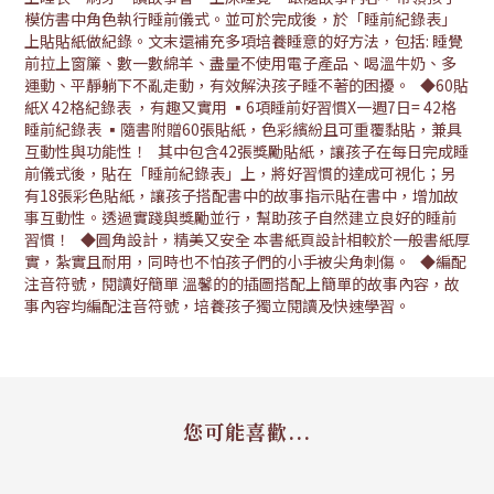
模仿書中角色執行睡前儀式。並可於完成後，於「睡前紀錄表」
上貼貼紙做紀錄。文末還補充多項培養睡意的好方法，包括: 睡覺
前拉上窗簾、數一數綿羊、盡量不使用電子產品、喝溫牛奶、多
運動、平靜躺下不亂走動，有效解決孩子睡不著的困擾。 ◆60貼
紙X 42格紀錄表 ，有趣又實用 ▪6項睡前好習慣X一週7日= 42格
睡前紀錄表 ▪隨書附贈60張貼紙，色彩繽紛且可重覆黏貼，兼具
互動性與功能性！ 其中包含42張獎勵貼紙，讓孩子在每日完成睡
前儀式後，貼在「睡前紀錄表」上，將好習慣的達成可視化；另
有18張彩色貼紙，讓孩子搭配書中的故事指示貼在書中，增加故
事互動性。透過實踐與獎勵並行，幫助孩子自然建立良好的睡前
習慣！ ◆圓角設計，精美又安全 本書紙頁設計相較於一般書紙厚
實，紮實且耐用，同時也不怕孩子們的小手被尖角刺傷。 ◆編配
注音符號，閱讀好簡單 溫馨的的插圖搭配上簡單的故事內容，故
事內容均編配注音符號，培養孩子獨立閱讀及快速學習。
您可能喜歡...