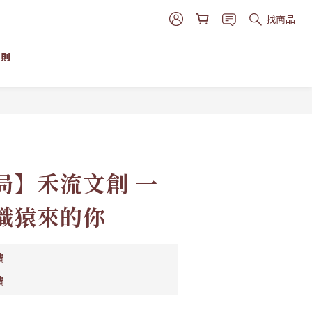
找商品
細則
立即購買
局】禾流文創 一
識猿來的你
費
費