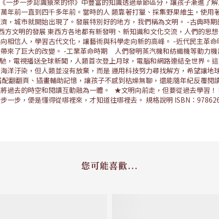
將《一步一步認識猿來的你》中豐富的知識透過章節區分，讓孩子漸進了解
萬年前一直到四千多年前。當時的人 類靠著打獵、採集野果維生，使用著
濟，城市就開始出現了。發展特別好的地方，我們稱為文明。 -古典時期
西方文明的發展 東西方各地都有新發明、新知識和文化交流，人們的思想
向相信人，學習古代文化，讓藝術與科學走向新的高峰。 -近代民主革命
帶來了巨大的改變。 -工業革命時期 人們發明蒸汽機和紡織機等動力
奔馳，電視播送全球新聞，人類首次登上月球，電腦和網路連結全世界。這
海洋汙染，但人類並沒有放棄，而是 運用科技努力尋找解方，希望讓地
搭配翻翻頁、插畫輔助記憶，讓孩子不感到枯燥無聊，還能隨年紀反覆閱讀
將過去的時空和閱讀互動融為一體。 ★文明向前走，但要從過去學習！
懂得從哪裡來，才知道往哪裡去。 規格說明 ISBN：9786267482377 
您可能喜歡...