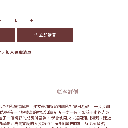
立即購買
加入追蹤清單
顧客評價
現代的演進脈絡，建立最清晰又耐讀的社會科基礎！ 一步步翻
關帶領孩子了解豐富的歷史知識★ ★一步一頁，帶孩子走過人類
開始了一段精彩的成長與冒險！ 學會使用火、運用河川灌溉、建造
的認識，培養寬廣的人文精神！ ★9個歷史時期，從源頭開始