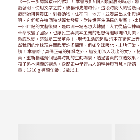
《一步一步認識猿來的你》！ 本書設計9個人類發展的時期，
類發明、使用文字之前，被稱作史前時代。這段時間大約從幾百
類開始耕種農田、馴養動物、住在同一地方，並發展出文化與經
明，它們都在這個時期蓬勃發展，對後世產生深遠的影響！ -東
十四世紀的文藝復興，是歐洲一場思想大轉變。人們從信仰神轉
革命改變了國家，也讓民主與資本主義的思想傳遍歐洲和北美，
澈底改變，這就是工業革命！ -現代生活的起點 汽車在街道上
然我們的地球現在面臨著許多問題，例如全球暖化、土地汙染、
讀！ 本書除了具備正確的知識之外，還使用深入淺出的文字，
頁，重新構建幾個經典時期的生動場景，透過書頁的立體效果，
孩子追本溯源的觀念，從歷史中學習古人的精神與智慧。所謂一步一步，便是
量：1210 g 適讀年齡：3歲以上