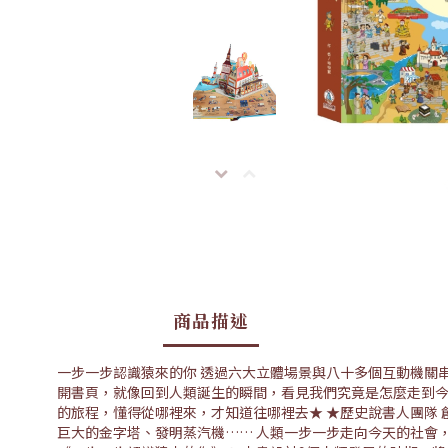
商品描述
一步一步認識猿來的你 透過六大立體場景與八十多個互動機關
開書頁，就像回到人類誕生的瞬間，看見我們究竟是怎麼走到今天
的旅程，懂得從哪裡來，才知道往哪裡去★ ★歷史說書人團隊 
巨大的金字塔、發明蒸汽機…… 人類一步一步走向今天的社會