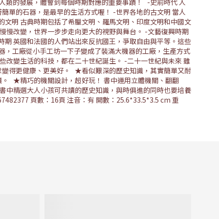
人類的發展，體會到每個時期對應的重要事蹟！ -史前時代 人
簡單的石器，是最早的生活方式喔！ -世界各地的古文明 當人
的文明 古典時期包括了希臘文明、羅馬文明、印度文明和中國文
慢慢改變，世界一步步走向更大的視野與舞台。 -文藝復興時期
時期 英國和法國的人們站出來反抗國王，爭取自由與平等。這些
機器，工廠從小手工坊一下子變成了裝滿大機器的工廠，生產方式
些改變生活的科技，都在二十世紀誕生。 -二十一世紀與未來 雖
球變得更健康、更美好。 ★看似艱深的歷史知識，其實簡單又耐
。 ★精巧的機關設計，超好玩！ 書中運用立體機關、翻翻
 書中精選大人小孩可共讀的歷史知識，與時俱進的同時也要培養
頁數：16頁 注音：有 開數：25.6*33.5*3.5 cm 重