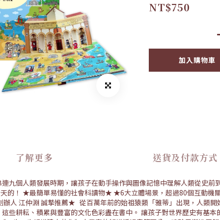
NT$750
加入購物車
了解更多
送貨及付款方式
串連九個人類發展時期，讓孩子在動手操作與圖像記憶中理解人類從史前到
的！ ★最簡單易懂的社會科讀物★ ★6大立體場景，超過80個互動機
創辦人 江仲淵 誠摯推薦★ 從百萬年前的始祖猿類「雅蒂」出現，人類
，這些耕耘、積累與豐富的文化色彩盡在書中。 讓孩子對世界歷史有基本