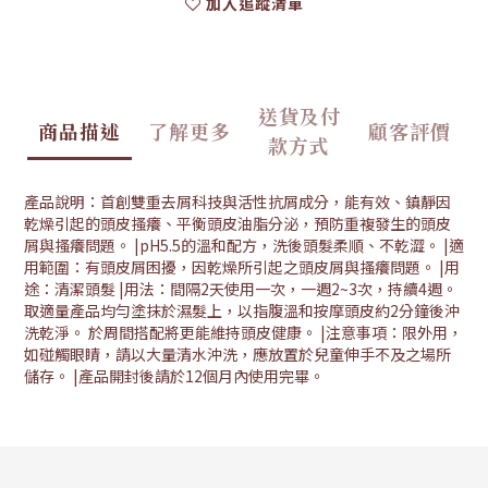
加入追蹤清單
送貨及付
商品描述
了解更多
顧客評價
款方式
產品說明：首創雙重去屑科技與活性抗屑成分，能有效、鎮靜因
乾燥引起的頭皮搔癢、平衡頭皮油脂分泌，預防重複發生的頭皮
屑與搔癢問題。 |pH5.5的溫和配方，洗後頭髮柔順、不乾澀。 |適
用範圍：有頭皮屑困擾，因乾燥所引起之頭皮屑與搔癢問題。 |用
途：清潔頭髮 |用法：間隔2天使用一次，一週2~3次，持續4週。
取適量產品均勻塗抹於濕髮上，以指腹溫和按摩頭皮約2分鐘後沖
洗乾淨。 於周間搭配將更能維持頭皮健康。 |注意事項：限外用，
如碰觸眼睛，請以大量清水沖洗，應放置於兒童伸手不及之場所
儲存。 |產品開封後請於12個月內使用完畢。