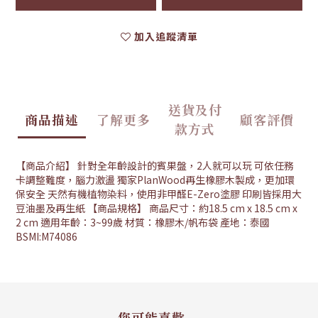
加入追蹤清單
送貨及付
商品描述
了解更多
顧客評價
款方式
【商品介紹】 針對全年齡設計的賓果盤，2人就可以玩 可依任務
卡調整難度，腦力激盪 獨家PlanWood再生橡膠木製成，更加環
保安全 天然有機植物染料，使用非甲醛E-Zero塗膠 印刷皆採用大
豆油墨及再生紙 【商品規格】 商品尺寸：約18.5 cm x 18.5 cm x
2 cm 適用年齡：3~99歲 材質：橡膠木/帆布袋 產地：泰國
BSMI:M74086
您可能喜歡...