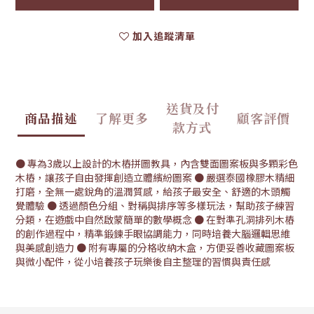
加入追蹤清單
送貨及付
商品描述
了解更多
顧客評價
款方式
● 專為3歲以上設計的木樁拼圖教具，內含雙面圖案板與多顆彩色
木樁，讓孩子自由發揮創造立體繽紛圖案 ● 嚴選泰國橡膠木精細
打磨，全無一處銳角的溫潤質感，給孩子最安全、舒適的木頭觸
覺體驗 ● 透過顏色分組、對稱與排序等多樣玩法，幫助孩子練習
分類，在遊戲中自然啟蒙簡單的數學概念 ● 在對準孔洞排列木樁
的創作過程中，精準鍛鍊手眼協調能力，同時培養大腦邏輯思維
與美感創造力 ● 附有專屬的分格收納木盒，方便妥善收藏圖案板
與微小配件，從小培養孩子玩樂後自主整理的習慣與責任感