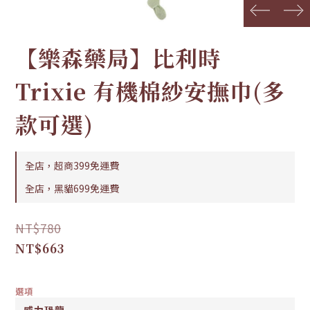
prev
next
【樂森藥局】比利時
Trixie 有機棉紗安撫巾(多
款可選)
全店，超商399免運費
全店，黑貓699免運費
NT$780
NT$663
選項