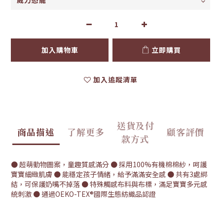
加入購物車
立即購買
加入追蹤清單
送貨及付
商品描述
了解更多
顧客評價
款方式
● 超萌動物圖案，童趣質感滿分 ● 採用100%有機棉棉紗，呵護
寶寶細緻肌膚 ● 能穩定孩子情緒，給予滿滿安全感 ● 共有3處綁
結，可保護奶嘴不掉落 ● 特殊觸感布料與布標，滿足寶寶多元感
統刺激 ● 通過OEKO-TEX®國際生態紡織品認證