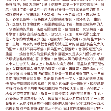
長寬 標準/頂級 怎麼選? 1.新手選標準 感受一下它的香氣與淨化效
果，擺財位很不錯 2.老手選頂級 已使用一陣想感受最棒的能量 ．
敏感體質者，容易感到「不舒服」時 ．有負面思想、或思緒混
亂、心情低落時 ．容易被別人的情緒影響到 ．睡不好的，生病
的，想要好好休息睡覺 ．經常動腦的工作者，想要思緒集中的人
．想要業績的業務，店面老闆擺財位 ．靈性課程、冥想練習、靈
修聚會 1.靜放 直接放在書桌、辦公桌、床頭、家中或辦公室財
位，每根約可使用至少1週~2週後換新(勿再使用) 2.燃燒 聖木條不
會一直燒，每次約30秒就會自動熄滅是正常的 靜置接觸空氣太久
的聖木，最好不要再燃燒，因為聖木在靜置時，會吸收週遭的負
能量，一燒就會將負能量釋放出來 靜置太久是多久? (僅供參考，
依環境複雜度而定) 答: 拿出後，無閒雜人等的環境大約2天，店面
人來人往當天3小時以上，除非每次燒完熄滅，請盡快放回密閉包
裝，就可延長壽命 網路講的靜置、燃燒、再靜置、再燃燒的方式
大錯特錯 每次燒就是把前面的負能量一直釋放出來而已 人一旦有
負面情緒跟思考就會產生負能量 你看到一個人，莫名的想要遠離
他 某些空間環境也容易產生污濁之氣 你走進一個地方，瞬間感覺
不好 這些看不見的東西會越來越多 它們會沾附人體、衣物物品、
地板 若沒有定期清除，就會一直慢慢累積 讓你容易焦慮、生氣、
心情低落 無緣無故招小人，做事情不順或莫名其妙就沒了 一直感
覺很累，思緒沒辦法集中 個性積極的人變消極 家中或辦公室風水
也被影響 這些都會讓你的生活不開心 而且當你能量陽氣不足時，