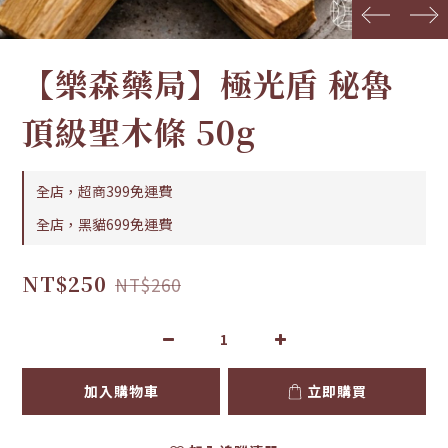
prev
next
【樂森藥局】極光盾 秘魯
頂級聖木條 50g
全店，超商399免運費
全店，黑貓699免運費
NT$250
NT$260
加入購物車
立即購買