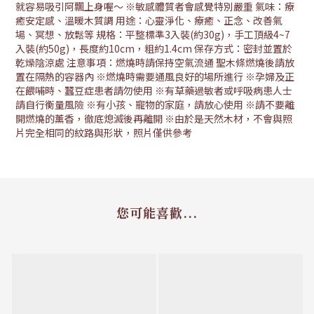
就容易吸引阿飄上身喔～ ※敏感體質者會感覺特別嚴重 氣味：療
癒安定感、溫暖木質調 用途：心靈淨化、療癒、正念、改善氣
場、冥想、放鬆等 規格：平整標準3入裝(約30g)，手工頂級4~7
入裝(約50g)，長度約10cm，粗約1.4cm 保存方式：密封並置於
乾燥陰涼處 注意事項：燃燒時請保持空氣流通 聖木條燃燒後請放
置在隔熱的容器內 ※燃燒時需要通風良好的場所進行 ※孕婦及正
在餵哺時、蠶豆症患者請勿使用 ※有草藥過敏者或呼吸病患人士
請自行衡量風險 ※有小孩、寵物的家庭，請放心使用 ※請不要離
開燃燒的薰香，徹底熄滅後再離開 ※由於是天然木材，不會與照
片完全相同的紋路與形狀，照片僅供參考
您可能喜歡...