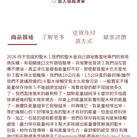
加入追蹤清單
送貨及付
商品描述
了解更多
顧客評價
款方式
2026 你不知道的聖木 1.我們的聖木是自己跟秘魯當地專門的貿易
商採購，有相關進口文件跟檢驗單，非淘寶批發貨 2.我們沒在管
爆不爆油，真正淨化是要看能量好不好，即使都是聖木也天差地
別 3.聖木條太粗難燒，我們挑10公分長，1.5公分寬的最好燒(雖然
我們不建議用燒的) 4.聖木接觸空氣太久就會污染，一般賣家不懂
能量保存技術 5.不是越便宜越好，淘寶批發的都不知道放多久
了，我們直接進來的最新鮮了，越鮮能量越純淨 6.當你的手指直
接拿著燒的聖木晃來晃去，你身上的能量就影響到聖木條的能量
了，身體負能量越多它就吸越多，你再燒它，負能量就噴出來，
等於燒開心的 7.好環境生長的聖木才有好的能量，但是從原料保
存、加工、包裝的過程都很重要，我們在保存與包裝均是無接觸
處理，盡力保存能量純淨 8.幫大家挑選出能量優質飽滿的聖木，
包裝，給你合理價格、最有能量淨化力、最舒服的感受 現在有機
器切割平整標準等級跟手工Premium頂級 都是約10x1cm~1.5cm