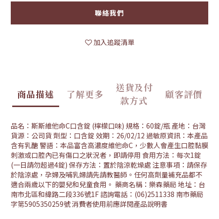
聯絡我們
加入追蹤清單
送貨及付
商品描述
了解更多
顧客評價
款方式
品名：斯斯維他命C口含錠 (檸檬口味) 規格：60錠/瓶 產地：台灣
貨源：公司貨 劑型：口含錠 效期：26/02/12 過敏原資訊：本產品
含有乳醣 警語：本品富含高濃度維他命C，少數人會產生口腔黏膜
刺激或口腔內已有傷口之狀況者，即請停用 食用方法：每次1錠
(一日請勿超過4錠) 保存方法：置於陰涼乾燥處 注意事項：請保存
於陰涼處，孕婦及哺乳婦請先請教醫師。任何高劑量補充品都不
適合兩歲以下的嬰兒和兒童食用。 藥商名稱：樂森藥局 地址：台
南市北區和緯路二段336號1F 諮詢電話：(06)2511338 南市藥局
字第5905350259號 消費者使用前應詳閱產品說明書