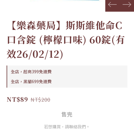
prev
next
【樂森藥局】斯斯維他命C
口含錠 (檸檬口味) 60錠(有
效26/02/12)
全店，超商399免運費
全店，黑貓699免運費
NT$89
NT$200
售完
若想購買，請聯絡我們。