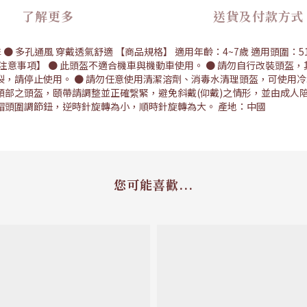
了解更多
送貨及付款方式
 多孔通風 穿戴透氣舒適 【商品規格】 適用年齡：4~7歲 適用頭圍：51~59
-0487133 【注意事項】 ● 此頭盔不適合機車與機動車使用。 ● 請勿自行
裂，請停止使用。 ● 請勿任意使用清潔溶劑、消毒水清理頭盔，可使用冷
頭部之頭盔，頤帶請調整並正確繋緊，避免斜戴(仰戴)之情形，並由成人
帽頭圍調節鈕，逆時針旋轉為小，順時針旋轉為大。 產地：中國
您可能喜歡...