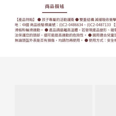
商品描述
【產品特點】 ● 孩子專屬的活動護衛 ● 雙重結構 減緩吸收衝擊 ●
地：中國 商品檢驗標識號：(I)C2-0486634 ~ (I)C2
滑板和輪滑運動。 ● 產品請遠離高溫體，若發現產品變形、破
法保護您的頭部，還可能提高運動的危險性。 ● 選用適合兒童
無論頭盔外表是否有損傷，均請勿再使用。 ● 使用方式：安全