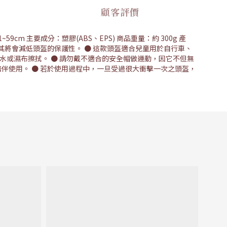
顧客評價
cm 主要成分：塑膠(ABS、EPS) 商品重量：約 300g 產
改裝頭盔，其將會減低頭盔的保護性。 ● 這款頭盔適合兒童用於自行車、
水或濕布擦拭。 ● 請勿戴不適合的安全帽做運動，因它不但無
陪伴使用。 ● 若於使用過程中，一旦受過很大衝擊一次之頭盔，