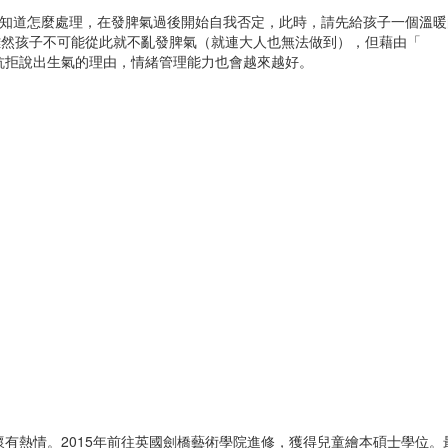
知道怎麼處理，在發脾氣過後開始自我否定，此時，請先給孩子一個溫暖
雖然孩子不可能從此就不亂發脾氣（就連大人也無法做到），但藉由「
抗拒說出生氣的理由，情緒管理能力也會越來越好。
有熱情。2015年前往英國劍橋藝術學院進修，獲得兒童繪本碩士學位。