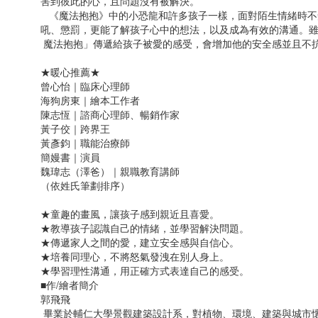
害到彼此的心，且問題沒有被解決。
《魔法抱抱》中的小恐龍和許多孩子一樣，面對陌生情緒時不
吼、懲罰，更能了解孩子心中的想法，以及成為有效的溝通。
魔法抱抱」傳遞給孩子被愛的感受，會增加他的安全感並且不
★暖心推薦★
曾心怡｜臨床心理師
海狗房東｜繪本工作者
陳志恆｜諮商心理師、暢銷作家
黃子佼｜跨界王
黃彥鈞｜職能治療師
簡嫚書｜演員
魏瑋志（澤爸）｜親職教育講師
（依姓氏筆劃排序）
★童趣的畫風，讓孩子感到親近且喜愛。
★教導孩子認識自己的情緒，並學習解決問題。
★傳遞家人之間的愛，建立安全感與自信心。
★培養同理心，不將怒氣發洩在別人身上。
★學習理性溝通，用正確方式表達自己的感受。
■作/繪者簡介
郭飛飛
畢業於輔仁大學景觀建築設計系，對植物、環境、建築與城市懷