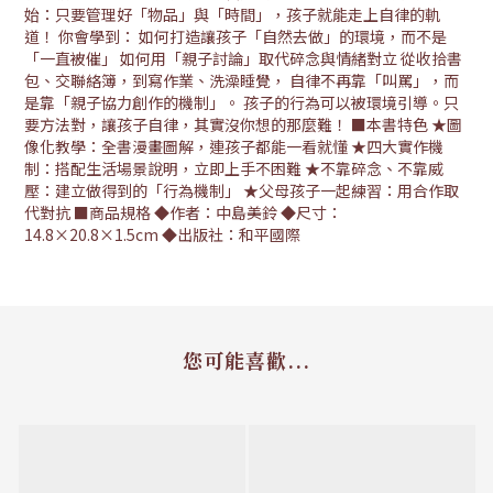
始：只要管理好「物品」與「時間」，孩子就能走上自律的軌
道！ 你會學到： 如何打造讓孩子「自然去做」的環境，而不是
「一直被催」 如何用「親子討論」取代碎念與情緒對立 從收拾書
包、交聯絡簿，到寫作業、洗澡睡覺， 自律不再靠「叫罵」，而
是靠「親子協力創作的機制」。 孩子的行為可以被環境引導。只
要方法對，讓孩子自律，其實沒你想的那麼難！ ■本書特色 ★圖
像化教學：全書漫畫圖解，連孩子都能一看就懂 ★四大實作機
制：搭配生活場景說明，立即上手不困難 ★不靠碎念、不靠威
壓：建立做得到的「行為機制」 ★父母孩子一起練習：用合作取
代對抗 ■商品規格 ◆作者：中島美鈴 ◆尺寸：
14.8×20.8×1.5cm ◆出版社：和平國際
您可能喜歡...