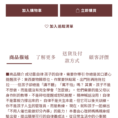
加入購物車
立即購買
加入追蹤清單
送貨及付
商品描述
了解更多
顧客評價
款方式
■商品簡介 成功靠自律 孩子的自律，需要你導引 你總是苦口婆心
提醒孩子：東西要物歸原位、作業要快點寫、出門別再拖拖拉
拉…… 但孩子卻總是「講不聽」「罵不怕」嗎？ 其實，孩子不是
不想做，而是還沒有完全學會「怎麼做」。 他們需要的是父母以
身作則的教導，不是碎唸提醒或怒吼施壓。 精神喊話沒用！自律
不是靠毅力撐出來的。 自律不是天生本能，但它可以後天訓練。
你不是孩子人生的管理員，而是教練。 現在，就和孩子一起練出
「不用人催也能做好分內事」的能力！ 本書由心理師媽媽親身經
驗出發，提出簡單可行的自律養成法。 從日常生活中的小事開