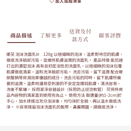
加入追蹤清單
送貨及付
商品描述
了解更多
顧客評價
款方式
娜芙 泡沫洗面乳Ⅲ 120g 以極細緻的泡沫，溫柔對待您的肌膚，
徹底洗淨臉部污垢，並維持肌膚滋潤的洗面乳。 產品特徵 能迅速
打出的濃密泡沫 具有良好起泡性的洗面乳，以極細緻的泡沫包覆
肌膚徹底清潔，溫和洗淨臉部污垢。 洗去污垢，留下滋潤 配合玻
尿酸鈉等保濕效果優越的成分，洗去污垢的同時，留下肌膚所需
要的滋潤。溫柔呵護易受刺激的不安定型嬌弱肌膚，清洗容易，
洗後不緊繃。 採用潔淨容器設計（採用防止逆流軟管） 可保持商
品內容物的清潔直到使用完為止。 使用方法 取適量(約1-2cm)於
手心，加水揉搓出充分泡沫後，均勻抹於全臉，再以溫水徹底洗
淨。 ※容易殘留泡沫洗面乳的髮際、鼻翼周圍，請徹底洗淨。