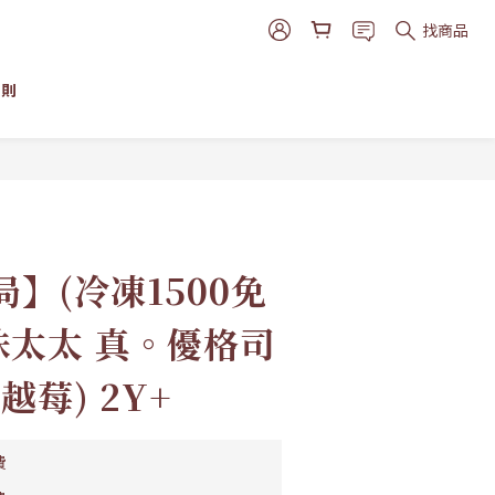
找商品
細則
立即購買
】(冷凍1500免
味太太 真。優格司
越莓) 2Y+
費