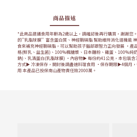
商品描述
*此商品建議食用年齡為2歲以上，請確認後再行購買，謝謝您。
的''乳脂球膜'' 富含蛋白質、神經鞘磷脂 幫助維持消化道機
食來補充神經鞘磷脂，可以幫助孩子腦部跟智力正向發展 •產品
格(鮮乳、益生菌)、100%楓糖漿、日本麵粉、雞蛋、100%
鈉)、乳清蛋白(乳脂球膜) •內容物► 每份約41公克，本包裝含3
方式► 冷凍保存，開封後請盡速料理食用 •保存期限►4個月
用 本產品已投保南山產物責任險2000萬。