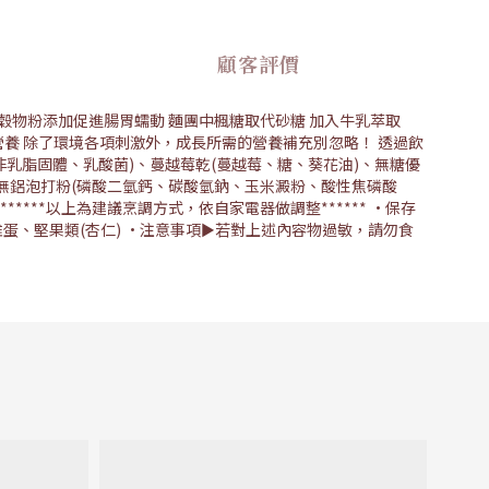
顧客評價
穀物粉添加促進腸胃蠕動 麵團中楓糖取代砂糖 加入牛乳萃取
長營養 除了環境各項刺激外，成長所需的營養補充別忽略！ 透過飲
非乳脂固體、乳酸菌)、蔓越莓乾(蔓越莓、糖、葵花油)、無糖優
)、無鋁泡打粉(磷酸二氫鈣、碳酸氫鈉、玉米澱粉、酸性焦磷酸
******以上為建議烹調方式，依自家電器做調整****** •保存
蛋、堅果類(杏仁) •注意事項►若對上述內容物過敏，請勿食