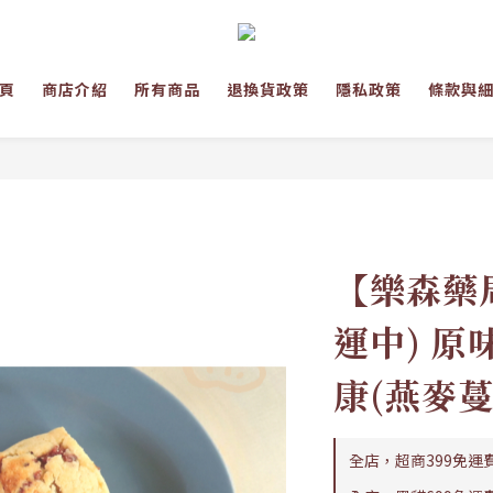
頁
商店介紹
所有商品
退換貨政策
隱私政策
條款與
【樂森藥局
運中) 原
康(燕麥蔓
全店，超商399免運