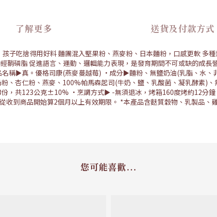
了解更多
送貨及付款方式
 孩子吃捨得用好料 麵團混入堅果粉、燕麥粉、日本麵粉，口感更軟 多種
能 神經鞘磷脂 促進語言、運動、邏輯能力表現，是發育期間不可或缺的成
名稱►真。優格司康(燕麥蔓越莓) •成分►麵粉、無鹽奶油(乳脂、水、
純奶粉、杏仁粉、燕麥、100%帕馬森起司(牛奶、鹽、乳酸菌、凝乳酵素
份，共123公克±10% •烹調方式► -無須退冰，烤箱160度烤約12分鐘 
，從收到商品開始算2個月以上有效期限。 *本產品含麩質穀物、乳製品、雞
您可能喜歡...