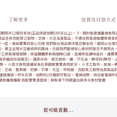
了解更多
送貨及付款方式
到期限共12個月有效(正品保證效期180天以上)。 3、開封後建議盡速
本產品含有含麩質之穀物、芝麻、大豆及其製品，不適合對其過敏體質者食
豆一起，做給寶寶的安心花捲 我們與台灣品牌沐甄豆聯名啦！選用以台灣
加，專注呈現大豆最純粹的風味，也與我們重視安心食材的理念不謀而合。
手工揉製慢慢發酵，保留麵糰柔軟與細緻口感，並維持低調味設計，讓寶寶
非基因改造黃豆)、蓬萊米粉、黑芝麻粉、糖、芥花油、酵母粉(酵母、山梨醇酐
分加熱。 ※首次食用建議家長在旁觀察寶寶食用狀況。 ※手工製作，故每
豆、芝麻、堅果類、奶類、芒果、花生、甲殼類、含麩質之穀物及其製品於
波爐建議放一杯水在旁，加熱約2分鐘即可取出。 電鍋加熱：倒出後電鍋外
膳食纖維攝取 搭配寶寶漢堡排｜輕鬆拿下肉類蛋白與多元食材營養
您可能喜歡...