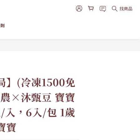
找商品
細則
立即購買
】(冷凍1500免
毒農×沐甄豆 寶寶
/入，6入/包 1歲
寶寶