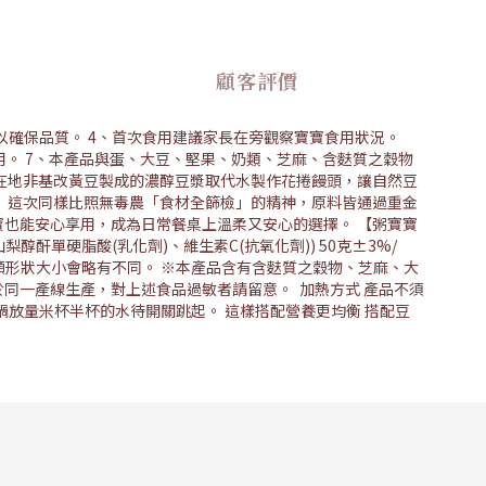
顧客評價
食用以確保品質。 4、首次食用建議家長在旁觀察寶寶食用狀況。
用。 7、本產品與蛋、大豆、堅果、奶類、芝麻、含麩質之穀物
在地非基改黃豆製成的濃醇豆漿取代水製作花捲饅頭，讓自然豆
 這次同樣比照無毒農「食材全篩檢」的精神，原料皆通過重金
也能安心享用，成為日常餐桌上溫柔又安心的選擇。 【粥寶寶
單硬脂酸(乳化劑)、維生素C(抗氧化劑)) 50克±3%/
一顆形狀大小會略有不同。 ※本產品含有含麩質之穀物、芝麻、大
同一產線生產，對上述食品過敏者請留意。 加熱方式 產品不須
鍋放量米杯半杯的水待開關跳起。 這樣搭配營養更均衡 搭配豆