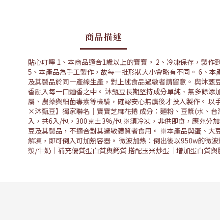
商品描述
貼心叮嚀 1、本商品適合1歲以上的寶寶。 2、冷凍保存，製作
5、本產品為手工製作，故每一批形狀大小會略有不同。 6、
及其製品於同一產線生產，對上述食品過敏者請留意。 與沐甄
香融入每一口麵香之中。 沐甄豆長期堅持成分單純、無多餘添
屬、農藥與細菌毒素等檢驗，確認安心無虞後才投入製作。 以
×沐甄豆】獨家聯名│寶寶芝麻花捲 成分：麵粉、豆漿(水、台灣
入，共6入/包，300克±3%/包 ※須冷凍，非供即食，應充
豆及其製品，不適合對其過敏體質者食用。 ※本產品與蛋、大
解凍，即可倒入可加熱容器。 微波加熱：倒出後以950w的微
漿/牛奶｜補充優質蛋白質與鈣質 搭配玉米炒蛋｜增加蛋白質與