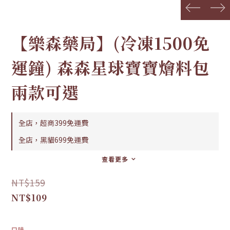
prev
next
【樂森藥局】(冷凍1500免
運鐘) 森森星球寶寶燴料包
兩款可選
全店，超商399免運費
全店，黑貓699免運費
查看更多
NT$159
NT$109
口味