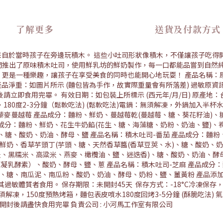
了解更多
送貨及付款方式
來自於當時孩子在旁邊玩積木。 這些小吐司形狀像積木，不僅讓孩子吃得
們推出了原味積木吐司，使用鮮乳坊的鮮奶製作，每一口都能品嘗到自然
，更是一種樂趣，讓孩子在享受美食的同時也能開心地玩耍！ 產品名稱：
 產品淨重：如圖片所示 (麵包皆為手作，故實際重量會有所落差) 過敏
後請立即食用完畢。 有效日期：如包裝上所標示 (西元年/月/日) 原產地：
凍，180度2-3分鐘（鬆軟吃法) (鬆軟吃法)電鍋：無須解凍，外鍋加入半
司-藜麥蔓越莓 產品成分：麵粉、鮮奶、蔓越莓乾(蔓越莓、糖、葵花籽油)
品成分：麵粉、鮮奶、花生牛奶餡(花生、糖、海藻糖、奶粉、奶油、鹽)、
、糖、酸奶、奶油、酵母、鹽 產品名稱：積木吐司-番茄 產品成分：麵粉、
鮮奶、香草芋頭丁(芋頭、糖、天然香草醬(香草豆莢、水)、糖、酸奶、奶
米、黑糯米、高粱米、燕麥、橄欖油、鹽、迷迭香)、糖、酸奶、奶油、酵母
凝乳酵素）、酸奶、酵母、鹽、蔥 產品名稱：積木吐司-芝麻 產品成分
瓜、糖、南瓜泥、南瓜粉、酸奶、奶油、酵母、奶粉、鹽、薑黃粉 產品添加
過敏體質者食用。 保存期限：未開封45天 保存方式：-18°C冷凍保存，
無須解凍，150度預熱烤箱，麵包表皮噴水180度回烤3-5分鐘 (酥脆吃法) 
開封後請盡快食用完畢 負責公司 : 小河馬工作室有限公司