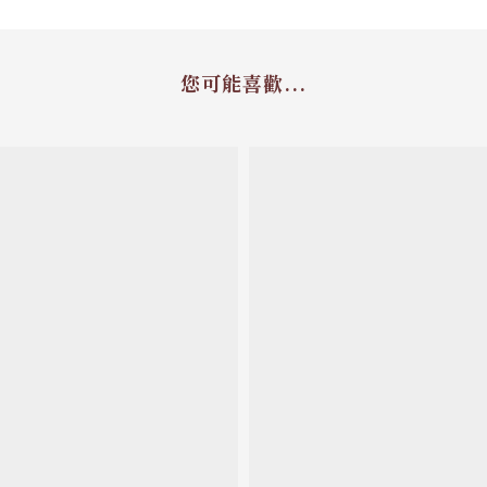
您可能喜歡...