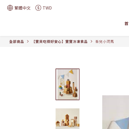
繁體中文
TWD
首
全部商品
【寶貝吃得好安心】寶寶冷凍食品
吾兒小河馬