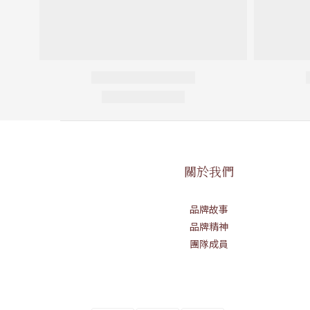
關於我們
品牌故事
品牌精神
團隊成員