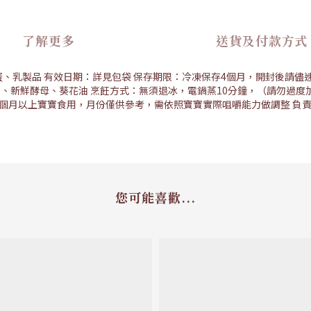
了解更多
送貨及付款方式
、乳製品 有效日期：詳見包袋 保存期限：冷凍保存4個月，開封後請儘速料
、新鮮酵母、葵花油 烹飪方式：無須退冰，電鍋蒸10分鐘，（請勿過度
個月以上寶寶食用，月份僅供參考，需依照寶寶實際咀嚼能力做調整 負責
您可能喜歡...