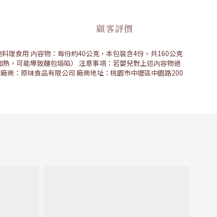
顧客評價
理食用 内容物：每份約40公克，本包裝含4份，共160公克
加熱，可能導致麵包塌陷） 注意事項：若嬰兒對上述内容物過
廠商：原味食品有限公司 廠商地址：桃園市中壢區中園路200