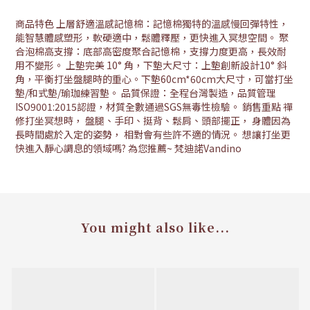
商品特色 上層舒適溫感記憶棉：記憶棉獨特的溫感慢回彈特性，
能智慧體感塑形，軟硬適中，鬆體釋壓，更快進入冥想空間。 聚
合泡棉高支撐：底部高密度聚合記憶棉，支撐力度更高，長效耐
用不變形。 上墊完美 10° 角，下墊大尺寸：上墊創新設計10° 斜
角，平衡打坐盤腿時的重心。下墊60cm*60cm大尺寸，可當打坐
墊/和式墊/瑜珈練習墊。 品質保證：全程台灣製造，品質管理
ISO9001:2015認證，材質全數通過SGS無毒性檢驗。 銷售重點 禪
修打坐冥想時， 盤腿、手印、挺背、鬆肩、頭部擺正， 身體因為
長時間處於入定的姿勢， 相對會有些許不適的情況。 想讓打坐更
快進入靜心調息的領域嗎? 為您推薦~ 梵迪諾Vandino
You might also like...