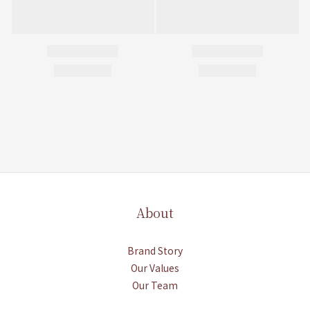
About
Brand Story
Our Values
Our Team