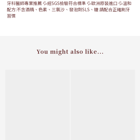
牙科醫師專業推薦 💦經SGS檢驗符合標準 💦歐洲原裝進口 💦溫和
配方:不含酒精、色素、三氯沙、發泡劑SLS、糖 請配合正確刷牙
習慣
You might also like...