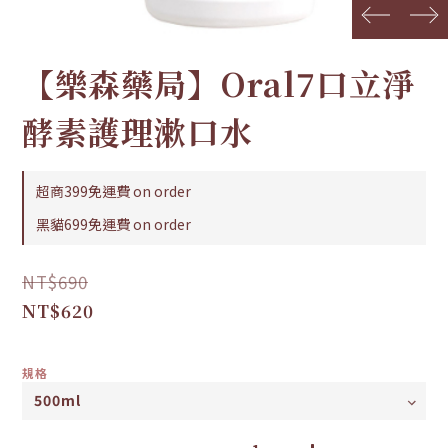
prev
next
【樂森藥局】Oral7口立淨
酵素護理漱口水
超商399免運費 on order
黑貓699免運費 on order
NT$690
NT$620
規格