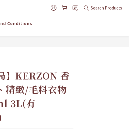
Search Products
nd Conditions
BUY NOW
】KERZON 香
、精緻/毛料衣物
l 3L(有
)