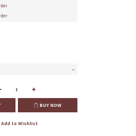
der
der
T
BUY NOW
Add to Wishlist