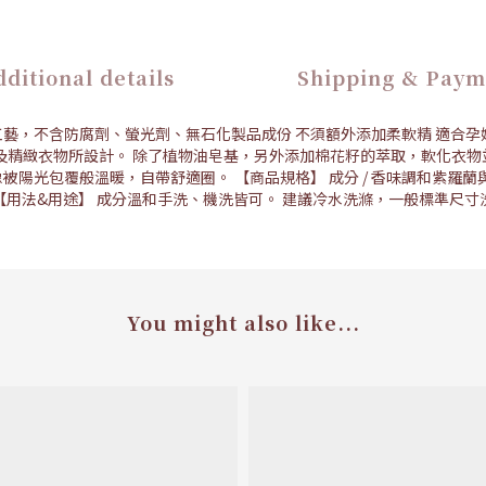
ditional details
Shipping & Paym
製皂工藝，不含防腐劑、螢光劑、無石化製品成份 不須額外添加柔軟精 適合
及精緻衣物所設計。 除了植物油皂基，另外添加棉花籽的萃取，軟化衣物
像被陽光包覆般溫暖，自帶舒適圈。 【商品規格】 成分 / 香味調和紫
 500 【用法&用途】 成分溫和手洗、機洗皆可。 建議冷水洗滌，一般標準尺寸洗衣
You might also like...