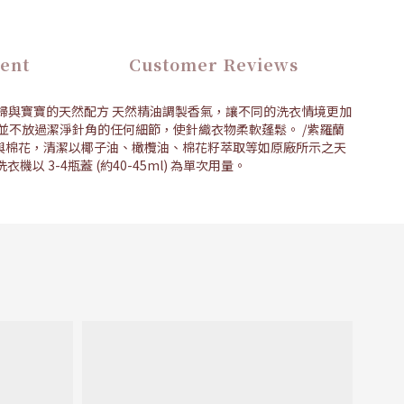
ent
Customer Reviews
孕婦與寶寶的天然配方 天然精油調製香氣，讓不同的洗衣情境更加
並不放過潔淨針角的任何細節，使針織衣物柔軟蓬鬆。 /紫羅蘭
羅蘭與棉花，清潔以椰子油、橄欖油、棉花籽萃取等如原廠所示之天
機以 3-4瓶蓋 (約40-45ml) 為單次用量。