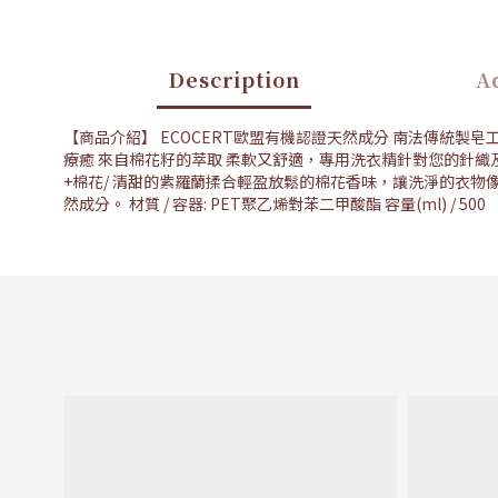
Description
Ad
【商品介紹】 ECOCERT歐盟有機認證天然成分 南法傳統
療癒 來自棉花籽的萃取 柔軟又舒適，專用洗衣精針對您的針織
+棉花/ 清甜的紫羅蘭揉合輕盈放鬆的棉花香味，讓洗淨的衣物
然成分。 材質 / 容器: PET聚乙烯對苯二甲酸酯 容量(ml) /