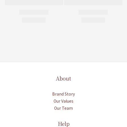
About
Brand Story
Our Values
Our Team
Help