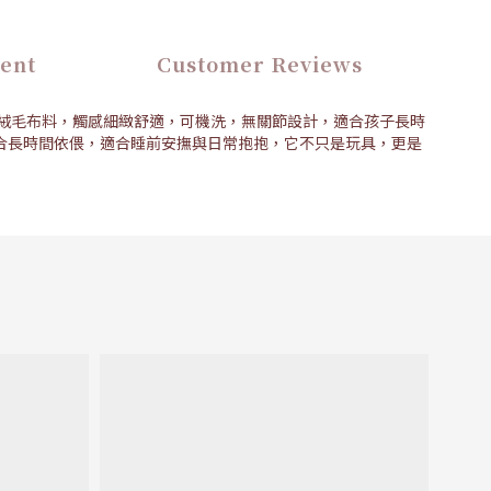
ent
Customer Reviews
 特有的柔軟絨毛布料，觸感細緻舒適，可機洗，無關節設計，適合孩子長時
盈、適合長時間依偎，適合睡前安撫與日常抱抱，它不只是玩具，更是