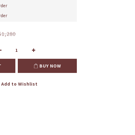
der
der
$1,280
T
BUY NOW
Add to Wishlist