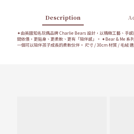
Description
Ad
✦由英國知名玩偶品牌 Charlie Bears 設計，以精緻工藝
間依偎，更貼身、更柔軟、更有「陪伴感」。 ✦Bear & Me
一個可以陪伴孩子成長的柔軟伙伴。 尺寸 / 30cm 材質 / 毛絨 適