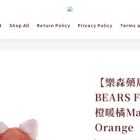
t
Shop All
Return Policy
Privacy Policy
Terms a
【樂森藥局
BEARS 
橙暖橘Ma
Orange