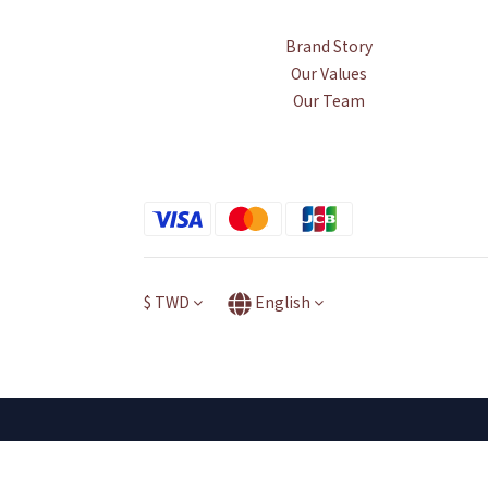
Brand Story
Our Values
Our Team
$
TWD
English