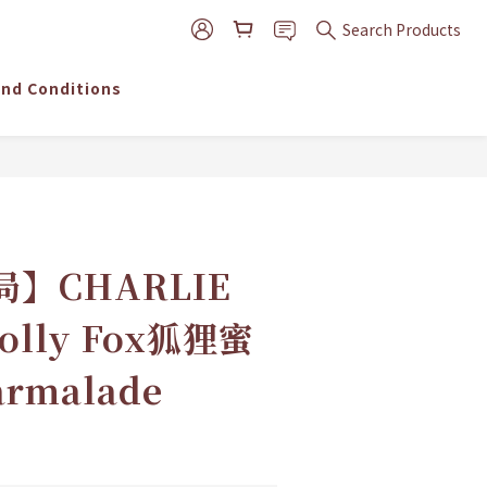
Search Products
nd Conditions
BUY NOW
】CHARLIE
Folly Fox狐狸蜜
rmalade