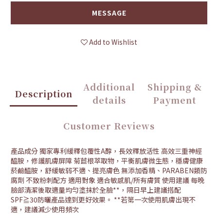
MESSAGE
Add to Wishlist
Additional
Shipping &
Description
details
Payment
Customer Reviews
產品成分 獨家專利緩釋包覆性A醇，長效釋放活性 高效三重神經
醯胺，修護肌膚屏障 菊苣根萃取物，平衡肌膚微生態，穩膚健康
菸鹼醯胺，舒緩敏弱不適、提亮膚色 無添加香精、PARABEN類防
腐劑 不致粉刺配方 適用對象 適合敏感肌/所有膚質 使用建議 每晚
臉部清潔後取適量均勻塗抹於全臉**，隔日早上建議搭配
SPF≧30防曬產品達到更好效果。 **若第一次使用肌膚出現不
適，建議減少使用頻次