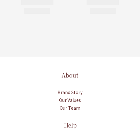
About
Brand Story
Our Values
Our Team
Help