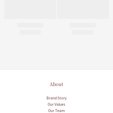
About
Brand Story
Our Values
Our Team