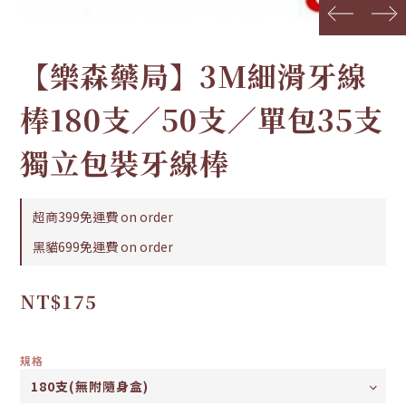
prev
next
【樂森藥局】3M細滑牙線
棒180支／50支／單包35支
獨立包裝牙線棒
超商399免運費 on order
黑貓699免運費 on order
NT$175
規格