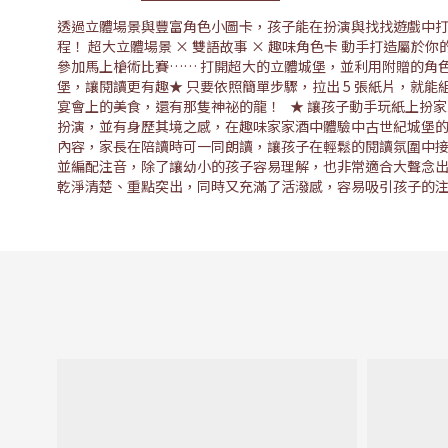
透過立體場景與豐富角色小圖卡，孩子能在扮演與找找遊戲中打
程！ 超大立體場景 × 雙語故事 × 趣味角色卡 動手打造屬
參加馬上槍術比賽…… 打開超大的立體城堡，並利用附贈的角色
堡，讓閱讀更有趣★ 只要依照簡單步驟，拉出 5 張紙片，就
宴會上的美食，還有那隻神祕的龍！ ★ 讓孩子動手玩紙上扮
扮演，並有身歷其境之感，在趣味家家酒中體驗中古世紀城堡的生
內容，家長在陪讀時可一同朗讀，讓孩子在輕鬆的閱讀氛圍中接
並編配注音，除了讓幼小的孩子容易理解，也非常適合大聲念出
乾淨清楚、重點突出，同時又充滿了活潑感，容易吸引孩子的注意力。 規格說