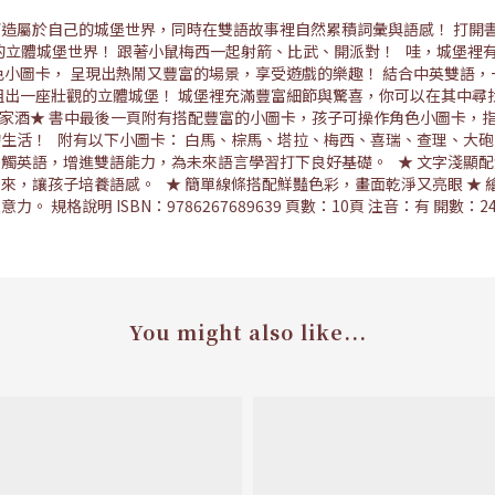
造屬於自己的城堡世界，同時在雙語故事裡自然累積詞彙與語感！ 打開
於你的立體城堡世界！ 跟著小鼠梅西一起射箭、比武、開派對！ 哇，城堡
小圖卡， 呈現出熱鬧又豐富的場景，享受遊戲的樂趣！ 結合中英雙語，
能組出一座壯觀的立體城堡！ 城堡裡充滿豐富細節與驚喜，你可以在其中
家家酒★ 書中最後一頁附有搭配豐富的小圖卡，孩子可操作角色小圖卡，
活！ 附有以下小圖卡： 白馬、棕馬、塔拉、梅西、喜瑞、查理、大砲 
觸英語，增進雙語能力，為未來語言學習打下良好基礎。 ★ 文字淺顯配
來，讓孩子培養語感。 ★ 簡單線條搭配鮮豔色彩，畫面乾淨又亮眼 ★
明 ISBN：9786267689639 頁數：10頁 注音：有 開數：24*23
You might also like...