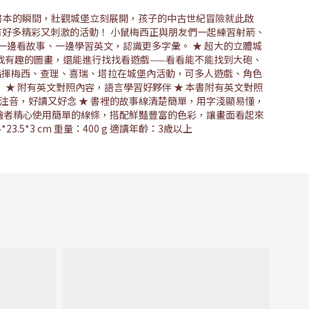
書本的瞬間，壯觀城堡立刻展開，孩子的中古世紀冒險就此啟
裡有好多精彩又刺激的活動！ 小鼠梅西正與朋友們一起練習射箭、
一邊看故事、一邊學習英文，認識更多字彙。 ★ 超大的立體城
尋找有趣的圖畫，還能進行找找看遊戲——看看能不能找到大砲、
指揮梅西、查理、喜瑞、塔拉在城堡內活動，可多人遊戲、角色
★ 附有英文對照內容，語言學習好夥伴 ★ 本書附有英文對照
注音，好讀又好念 ★ 書裡的故事線清楚簡單，用字淺顯易懂，
 繪者精心使用簡單的線條，搭配鮮豔豐富的色彩，讓畫面看起來
.5*3 cm 重量：400 g 適讀年齡：3歲以上