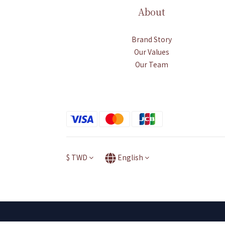
About
Brand Story
Our Values
Our Team
$
TWD
English