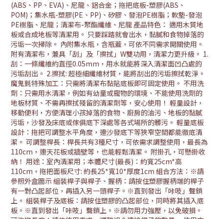
(ABS、PP、EVA)、尼龍、鋁合金；拖把底板-塑膠(ABS、
POM)；集水瓶-塑膠(PE、PP)、矽膠、發泡PE樹脂；軟墊-發泡
PE樹脂、尼龍；清潔布-聚酯纖維、尼龍 產品特色： 適用木質地
板或合成地板等清潔用。 只要踩踏就會出水，黏膩和食物掉落的
污垢一次掃除。 內附集水瓶，含瓶蓋，可依不同需求開關使用。
附有清潔布，兼具「刮」及「擦拭」W雙功用，清潔力更升級。 1.
刮：一條纖維約直徑0.05mm，用水就能將深入清潔面凹凸處的
污垢刮出。 2.擦拭: 超極細纖維材質，能將刮出的污垢擦拭乾淨。
魔鬼氈特殊加工：只需將清潔布黏貼底板即可固定使用。 不用洗
劑：只需用水清潔，例如有幼童或寵物的環境、不能使用洗劑的
地板材質、不需再擦拭殘留的清潔劑等，安心使用！ 輕量設計，
移動便利，方便清理小孩掉落的食物、廚房的油污、地板的黏膩
污垢，沙發及床底或傢俱底下深處等各式場所的髒污。 輕量底板
設計：拖把可調整水平角度，連沙發底下等狹窄空間都能徹底清
潔。 可調整桿長：桿長共有3種尺寸，可依需求調整使用，最長為
110cm，連天花板或牆壁等，也能輕鬆清潔。 附掛孔，可懸掛收
納！ 用途：室內清潔用；本體尺寸(最長)：約寬25cm*高
110cm，拖把面板尺寸: 約長25*寬10*厚度1cm 組合方法：※請
參照外盒圖示 組裝桿子與桿子、握柄：請按住塑膠握柄端的桿子
有一對凸起部位，再插入另一頭桿子。※直到發出「咔吱」聲鎖
上。 組裝桿子及底板：請按住塑膠的凸起部位，同時將其插入底
板。※直到發出「咔吱」聲鎖上。※請勿用力強壓，以免破損。