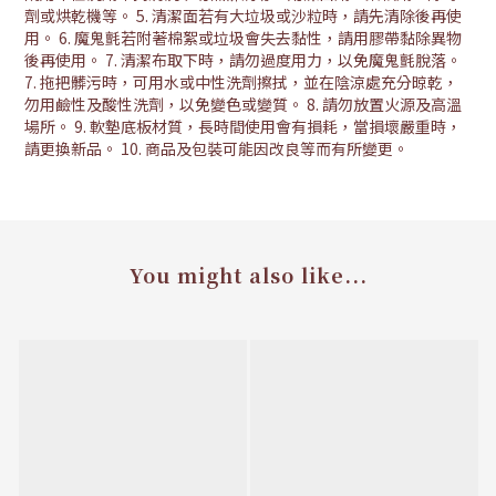
劑或烘乾機等。 5. 清潔面若有大垃圾或沙粒時，請先清除後再使
用。 6. 魔鬼氈若附著棉絮或垃圾會失去黏性，請用膠帶黏除異物
後再使用。 7. 清潔布取下時，請勿過度用力，以免魔鬼氈脫落。
7. 拖把髒污時，可用水或中性洗劑擦拭，並在陰涼處充分晾乾，
勿用鹼性及酸性洗劑，以免變色或變質。 8. 請勿放置火源及高溫
場所。 9. 軟墊底板材質，長時間使用會有損耗，當損壞嚴重時，
請更換新品。 10. 商品及包裝可能因改良等而有所變更。
You might also like...