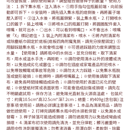
可改變長度：請依使用需求，調整組合連接桿子的數量。 使用方
法： 1. 拆下集水瓶，注入清水。 ①用手指勾住瓶蓋前端，向前扳
動即可拆下。※安裝時，請先插入集水瓶的底側後，再將蓋子端
壓入即可。 ②注入水後，將瓶蓋鎖緊，裝上集水瓶。 2. 打開噴水
口的蓋子，裝上噴嘴。 ③將噴水口的瓶蓋打開，將圓圈配件套入
噴嘴，就可出水。 ○出水：可以看到噴嘴口。 🞪不會出水：噴嘴
被「X」標記遮住。 3. 裝上內附清潔布，噴水。 ④將內附清潔布
或除塵紙巾固定於底板(底板四角附魔鬼氈，請充分按壓固定) ⑤
用腳踩踏集水瓶，水就會噴出喔！※可透過踩踏的力度來調整出
水量。 【使用後】請將瓶中的水倒出，並充分晾乾。取下清潔
布，用水或溫水手洗，再晾乾。 ※請勿使用清水以外的液體或洗
劑，以免造成劣化或塞住；※請勿在插座或家電產品附近噴水，
以免導致觸電或事故等危險；※請勿太大力踩踏，以免集水瓶脫
落或變形破損；※乾擦時，請將噴嘴蓋上；※使用後請取下清潔
布，避免長時間接觸造成染色；※請勿使用於表面已劣化的壁
紙；※依壁紙材質或表面狀態，可能會造成刮傷或損壞，請先在
不明顯處試用。 保存方法：避免陽光直射及火源高溫處。 包裝尺
寸：約寬10.5cm*高32.5cm*深7.2cm；總重：約409g(含包裝) 注
意事項 使用前，請務必詳讀注意事項。 1. 本品為清潔用品，請勿
做他途使用。 2. 打掃完請將集水瓶中的水排乾保管，以免漏水或
發霉。 3. 桿子掉落可能造成損壞；請勿過度用力以免造成彎曲或
損壞。 4. 清潔布初次使用請先清洗，並充分擰乾；髒污嚴重時，
請用中性洗劑單獨清洗；勿煮沸消毒、用漂白劑、柔軟劑、除霉