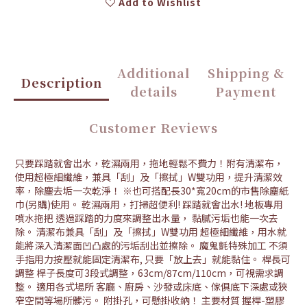
Add to Wishlist
Additional
Shipping &
Description
details
Payment
Customer Reviews
只要踩踏就會出水，乾濕兩用，拖地輕鬆不費力！附有清潔布，
使用超極細纖維，兼具「刮」及「擦拭」W雙功用，提升清潔效
率，除塵去垢一次乾淨！ ※也可搭配長30*寬20cm的市售除塵紙
巾(另購)使用。 乾濕兩用，打掃超便利! 踩踏就會出水! 地板專用
噴水拖把 透過踩踏的力度來調整出水量， 黏膩污垢也能一次去
除。 清潔布兼具「刮」及「擦拭」W雙功用 超極細纖維，用水就
能將深入清潔面凹凸處的污垢刮出並擦除。 魔鬼氈特殊加工 不須
手指用力按壓就能固定清潔布, 只要「放上去」就能黏住。 桿長可
調整 桿子長度可3段式調整，63cm/87cm/110cm，可視需求調
整。 適用各式場所 客廳、廚房、沙發或床底、傢俱底下深處或狹
窄空間等場所髒污。 附掛孔，可懸掛收納！ 主要材質 握桿-塑膠