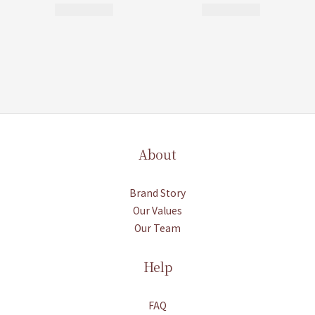
About
Brand Story
Our Values
Our Team
Help
FAQ