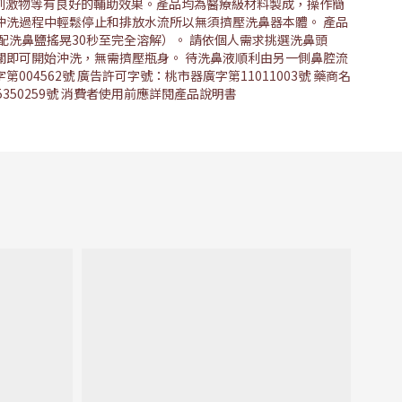
、刺激物等有良好的輔助效果。產品均為醫療級材料製成，操作簡
沖洗過程中輕鬆停止和排放水流所以無須擠壓洗鼻器本體。 產品
搭配洗鼻鹽搖晃30秒至完全溶解）。 請依個人需求挑選洗鼻頭
關即可開始沖洗，無需擠壓瓶身。 待洗鼻液順利由另一側鼻腔流
562號 廣告許可字號：桃市器廣字第11011003號 藥商名
905350259號 消費者使用前應詳閱產品說明書