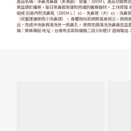
產品名稱：淨鼻洗鼻器（未滅菌） 容量：300ＭＬ 產品功能
單且便於攜帶，是日常鼻腔保健和照護的醫療器材。 工作原理
組成 包裝內附洗鼻瓶（300ＭＬ）x1、洗鼻頭（大）x1、洗
（兒童建議使用小洗鼻頭）。 身體微向前傾將瓶身倒立，微微
出，完成沖洗後再清洗另一側鼻孔。 使用完請清洗洗鼻器並且瀝乾
稱：樂森藥局 地址：台南市北區和緯路二段336號1F 諮詢電話：(06