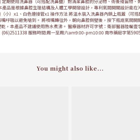
敘述 定期使用洗鼻器（可搭配洗鼻鹽）對清潔鼻腔的分泌物、術後殘留物
 本產品是根據鼻腔生理結構及人體工學開發設計，專利氣閥開關設計能在
鼻頭（小）x1、白色連接管x1 操作方法 將溫水裝入洗鼻器內鎖上瓶蓋（可
張嘴呼吸以避免嗆到。 將噴嘴轉往外，朝向鼻腔側壁後，按下瓶底氣閥開
，本產品不建議使用熱水煮沸。 醫療器材許可字號：衛部醫器陸輸壹字第004
)2511338 服務時間:周一至周六am9:00-pm10:00 南市藥局字第5
You might also like...