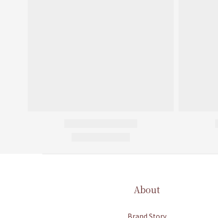
About
Brand Story