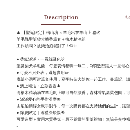
Description
Ad
🎄 【聖誕限定】檜山坊 × 羊毛出在羊山上 聯名
羊毛氈聖誕柴犬擴香筆套＋檜木精油組
工作煩悶？被柴治癒就對了！🐶✨
● 柴氣滿滿・一看就融化💛
聖誕柴犬羊毛氈，每隻表情都獨一無二，Q萌造型讓人一見傾心
● 可愛不只外表，還超實用✏️
底部小洞可當筆套使用，寫字時柴犬陪你一起工作、畫筆記、
● 滴上精油・立刻香香🌲
將檜木精油滴在羊毛氈上即可自然擴香，森林香氣溫柔包圍，
● 滿滿愛心的手作溫度🤲
由尼泊爾婦女親手製作，每一次購買都在支持她們的生計，讓
● 節慶限定｜送禮沒煩惱🎁
可愛造型＋實用木質香氛＝最不踩雷的聖誕禮物！無論是交換
-