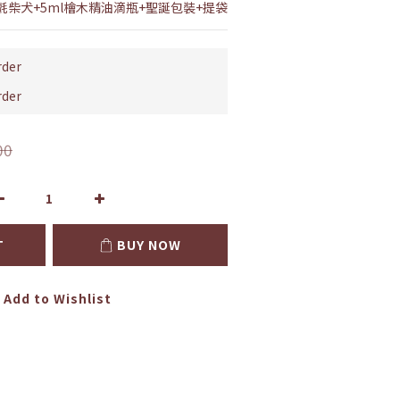
柴犬+5ml檜木精油滴瓶+聖誕包裝+提袋
der
der
00
T
BUY NOW
Add to Wishlist