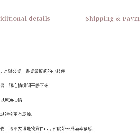
ditional details
Shipping & Paym
，是辦公桌、書桌最療癒的小夥伴
讀書，讓心情瞬間平靜下來
可以療癒心情
聖誕禮物更有意義。
禮物、送朋友還是犒賞自己，都能帶來滿滿幸福感。