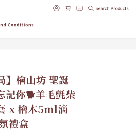
Search Products
nd Conditions
BUY NOW
局】檜山坊 聖誕
忘記你🐕羊毛氈柴
 x 檜木5ml滴
香氛禮盒