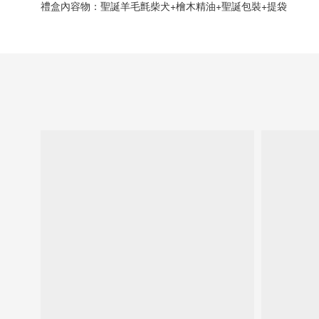
禮盒內容物：聖誕羊毛氈柴犬+檜木精油+聖誕包裝+提袋