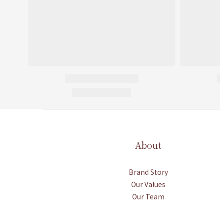
About
Brand Story
Our Values
Our Team