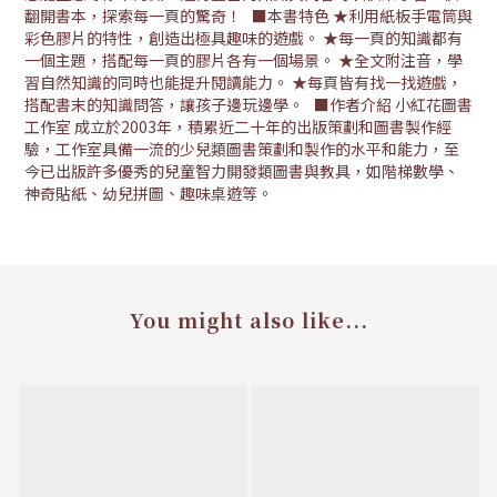
翻開書本，探索每一頁的驚奇！ ■本書特色 ★利用紙板手電筒與
彩色膠片的特性，創造出極具趣味的遊戲。 ★每一頁的知識都有
一個主題，搭配每一頁的膠片各有一個場景。 ★全文附注音，學
習自然知識的同時也能提升閱讀能力。 ★每頁皆有找一找遊戲，
搭配書末的知識問答，讓孩子邊玩邊學。 ■作者介紹 小紅花圖書
工作室 成立於2003年，積累近二十年的出版策劃和圖書製作經
驗，工作室具備一流的少兒類圖書策劃和製作的水平和能力，至
今已出版許多優秀的兒童智力開發類圖書與教具，如階梯數學、
神奇貼紙、幼兒拼圖、趣味桌遊等。
You might also like...