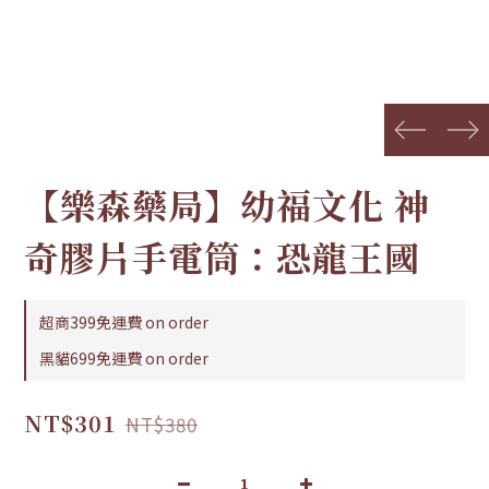
prev
next
【樂森藥局】幼福文化 神
奇膠片手電筒：恐龍王國
超商399免運費 on order
黑貓699免運費 on order
NT$301
NT$380